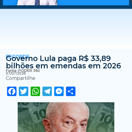
RECORDE
Governo Lula paga R$ 33,89
bilhões em emendas em 2026
Fonte: PODER 360
07/07/2026
Compartilhe
Facebook
Twitter
WhatsApp
Telegram
Messenger
Share