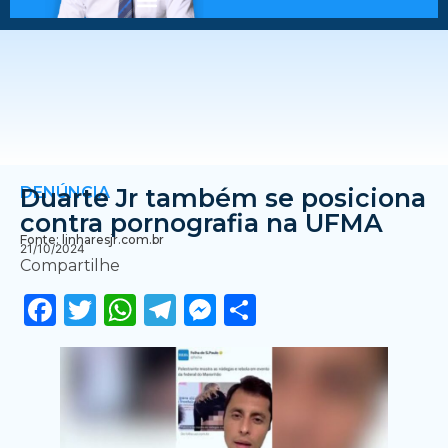
DENÚNCIA
Duarte Jr também se posiciona
contra pornografia na UFMA
Fonte: linharesjr.com.br
21/10/2024
Compartilhe
Facebook
Twitter
WhatsApp
Telegram
Messenger
Share