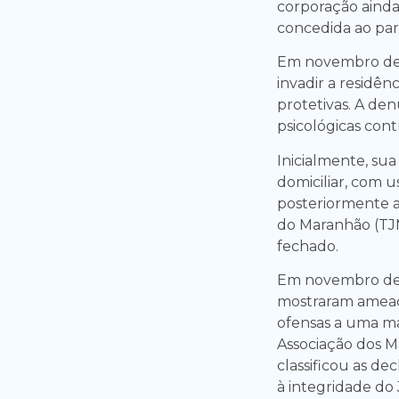
corporação aind
concedida ao par
Em novembro de 2
invadir a residê
protetivas. A den
psicológicas contr
Inicialmente, sua
domiciliar, com u
posteriormente a
do Maranhão (TJ
fechado.
Em novembro de 
mostraram ameaç
ofensas a uma m
Associação dos 
classificou as d
à integridade do J