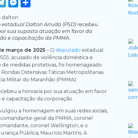
ook
tter
WhatsApp
Telegram
Messenger
Share
 estadual Dalton Arruda (PSD) recebeu
por sua suposta atuação em favor da
ão e capacitação da PMMA.
de março de 2025
– O
deputado
estadual
SD), acusado de violência doméstica e
de medidas protetivas, foi homenageado
 Rondas Ostensivas Táticas Metropolitanas
ia Militar do Maranhão (PMMA).
cebeu a honraria por sua atuação em favor
e capacitação da corporação.
vulgou a homenagem em suas redes sociais,
 comandante-geral da PMMA, coronel
comandante, coronel Wellington, e o
urança Pública, Maurício Martins. A