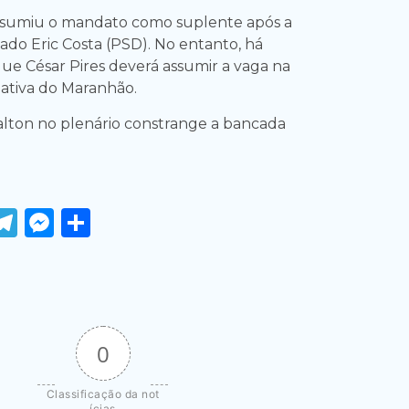
ssumiu o mandato como suplente após a
ado Eric Costa (PSD). No entanto, há
ue César Pires deverá assumir a vaga na
lativa do Maranhão.
lton no plenário constrange a bancada
ook
tter
WhatsApp
Telegram
Messenger
Share
0
Classificação da not
ícias