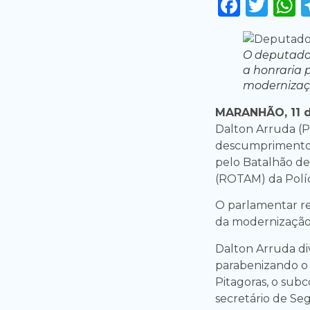
Faceb
Twi
O deputado
a honraria 
modernizaç
MARANHÃO, 11 
Dalton Arruda (P
descumprimento 
pelo Batalhão de
(ROTAM) da Políc
O parlamentar re
da modernização 
Dalton Arruda di
parabenizando o
Pitagoras, o sub
secretário de Seg