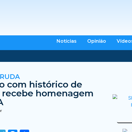
Notícias
Opinião
Vídeo
RRUDA
 com histórico de
ia recebe homenagem
A
br