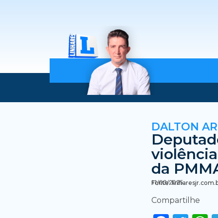
DALTON A
Deputado
violênc
da PMM
11/03/2025
Fonte: linharesjr.com.
Compartilhe