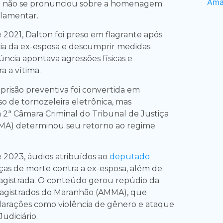
a não se pronunciou sobre a homenagem
lamentar.
021, Dalton foi preso em flagrante após
ncia da ex-esposa e descumprir medidas
úncia apontava agressões físicas e
a a vítima.
 prisão preventiva foi convertida em
so de tornozeleira eletrônica, mas
 2ª Câmara Criminal do Tribunal de Justiça
MA) determinou seu retorno ao regime
2023, áudios atribuídos ao
deputado
as de morte contra a ex-esposa, além de
agistrada. O conteúdo gerou repúdio da
Magistrados do Maranhão (AMMA), que
eclarações como violência de gênero e ataque
udiciário.