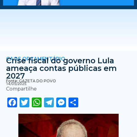
CAOS ORÇAMENTÁRIO
Crise fiscal do governo Lula
ameaça contas públicas em
2027
Fonte: GAZETA DO POVO
14/05/2025
Compartilhe
Facebook
Twitter
WhatsApp
Telegram
Messenger
Share