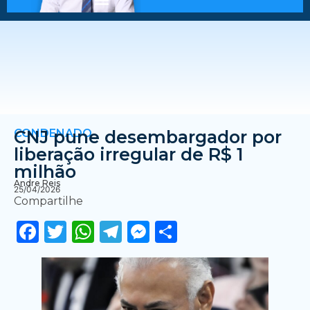
CONDENADO
CNJ pune desembargador por
liberação irregular de R$ 1
milhão
Andre Reis
25/04/2026
Compartilhe
Facebook
Twitter
WhatsApp
Telegram
Messenger
Share