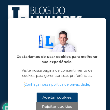
Jose Linhares Jr é maranhense.
Formado em Jornalismo, estudou filosofia
e tem pós-graduações em ciência política
e marketing político.
Gostaríamos de usar cookies para melhorar
sua experiência.
Menu principal
Visite nossa página de consentimento de
cookies para gerenciar suas preferências.
Notícias
Opinião
Conheça nossa política de privacidade.
Vídeos
Chama o Linhares
Aceitar cookies
Rejeitar cookies