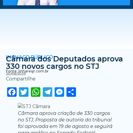
INCHAÇO PÚBLICO
Câmara dos Deputados aprova
330 novos cargos no STJ
Fonte: linharesjr.com.br
20/08/2025
Compartilhe
Facebook
Twitter
WhatsApp
Telegram
Messenger
Share
Câmara aprova criação de 330 cargos
no STJ. Proposta de autoria do tribunal
foi aprovada em 19 de agosto e seguirá
para análise no Senado Federal.