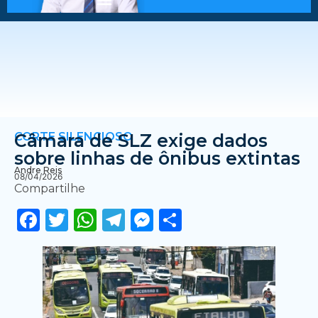
CORTE SILENCIOSO
Câmara de SLZ exige dados
sobre linhas de ônibus extintas
Andre Reis
08/04/2026
Compartilhe
Facebook
Twitter
WhatsApp
Telegram
Messenger
Share