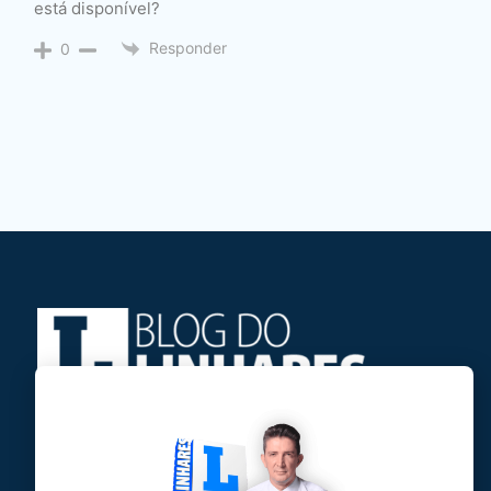
está disponível?
Responder
0
Jose Linhares Jr é maranhense.
Formado em Jornalismo, estudou filosofia