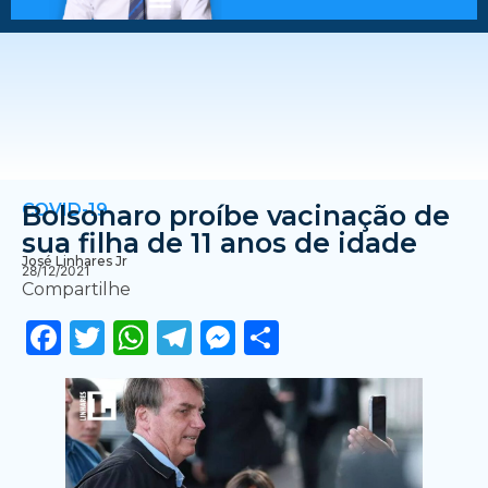
COVID-19
Bolsonaro proíbe vacinação de
sua filha de 11 anos de idade
José Linhares Jr
28/12/2021
Compartilhe
Facebook
Twitter
WhatsApp
Telegram
Messenger
Share