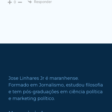
Responder
0
Jose Linhares Jr é maranhense.
Formado em Jornalismo, estudou filosofia
e tem pós-graduações em ciência política
e marketing político.