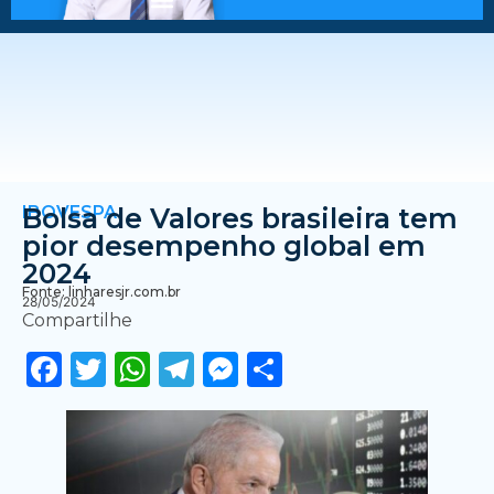
IBOVESPA
Bolsa de Valores brasileira tem
pior desempenho global em
2024
Fonte: linharesjr.com.br
28/05/2024
Compartilhe
Facebook
Twitter
WhatsApp
Telegram
Messenger
Share