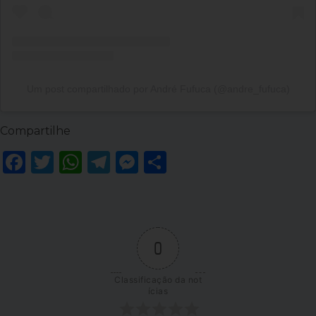
Um post compartilhado por André Fufuca (@andre_fufuca)
Compartilhe
Facebook
Twitter
WhatsApp
Telegram
Messenger
Share
0
Classificação da not
ícias