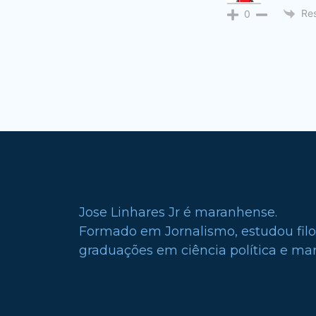
Re
0
Jose Linhares Jr é maranhense.
Formado em Jornalismo, estudou filo
graduações em ciência política e mark