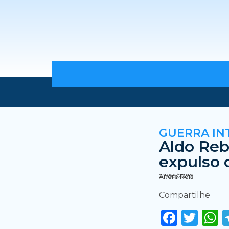
GUERRA IN
Aldo Reb
expulso 
27/05/2026
Andre Reis
Compartilhe
Faceb
Twi