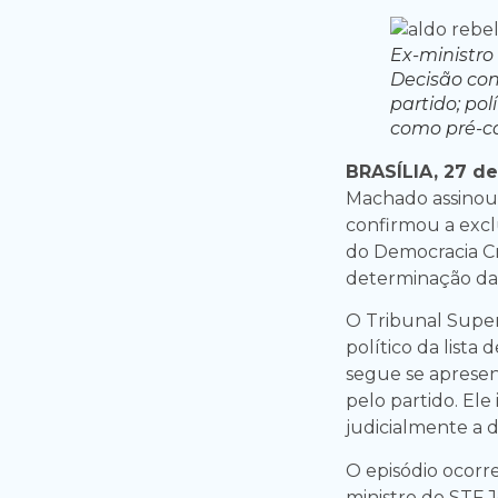
Ex-ministro
Decisão con
partido; pol
como pré-c
BRASÍLIA, 27 d
Machado assinou
confirmou a excl
do Democracia Cr
determinação da 
O Tribunal Superi
político da lista 
segue se aprese
pelo partido. El
judicialmente a d
O episódio ocorre
ministro do STF 