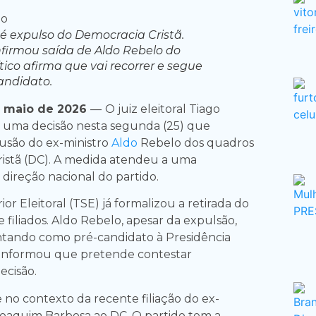
 é expulso do Democracia Cristã.
firmou saída de Aldo Rebelo do
ítico afirma que vai recorrer e segue
andidato.
e maio de 2026
—
O juiz eleitoral Tiago
 uma decisão nesta segunda (25) que
usão do ex-ministro
Aldo
Rebelo dos quadros
istã (DC). A medida atendeu a uma
direção nacional do partido.
or Eleitoral (TSE) já formalizou a retirada do
de filiados. Aldo Rebelo, apesar da expulsão,
ntando como pré-candidato à Presidência
e informou que pretende contestar
ecisão.
 no contexto da recente filiação do ex-
Joaquim Barbosa ao DC. O partido tem a