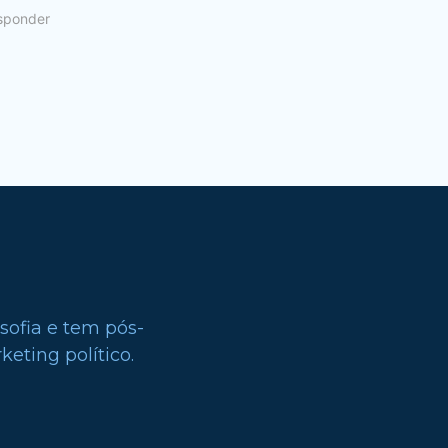
sponder
sofia e tem pós-
eting político.