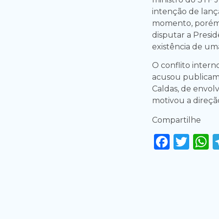
intenção de lanç
momento, porém,
disputar a Presi
existência de um
O conflito inter
acusou publicame
Caldas, de envol
motivou a direçã
Compartilhe
Faceb
Twi