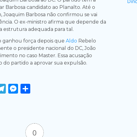
ar Barbosa candidato ao Planalto. Até o
 Joaquim Barbosa não confirmou se vai
dência. O ex-ministro afirma que depende da
a estrutura adequada para tal.
no ganhou força depois que
Aldo
Rebelo
nte o presidente nacional do DC, João
vimento no caso Master. Essa acusação
o do partido a aprovar sua expulsão.
ook
tter
WhatsApp
Telegram
Messenger
Share
0