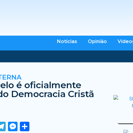
Notícias
Opinião
Vídeo
TERNA
elo é oficialmente
do Democracia Cristã
ook
tter
WhatsApp
Telegram
Messenger
Share