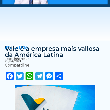
INDÚSTRIA
Vale é a empresa mais valiosa
da América Latina
José Linhares Jr
29/04/2021
Compartilhe
Facebook
Twitter
WhatsApp
Telegram
Messenger
Share