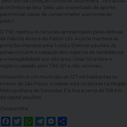
“pelo uso da condição funcional da prefeita”. Já o abuso
econômico se deu “pelo uso exacerbado de aporte
patrimonial capaz de comprometer a isonomia do
pleito”.
O TSE rejeitou os recursos apresentados pelas defesas
de Fabíola Alves e do Pastor Lilo. A corte manteve as
punições impostas pela Justiça Eleitoral paulista. As
penas incluem a cassação dos registros de candidatura
e a inelegibilidade por oito anos. Cesar Silva teve o
registro cassado pelo TRE-SP e não recorreu.
Votorantim é um município de 127 mil habitantes no
interior de São Paulo. A cidade está localizada na Região
Metropolitana de Sorocaba. Ela fica a cerca de 108 km
da capital paulista.
Compartilhe
Facebook
Twitter
WhatsApp
Telegram
Messenger
Share