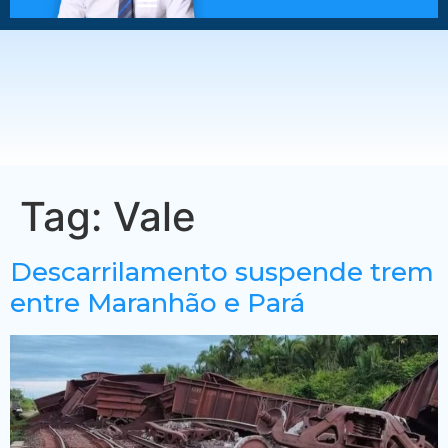
Tag:
Vale
Descarrilamento suspende trem
entre Maranhão e Pará