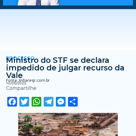
PROCESSO
Ministro do STF se declara
impedido de julgar recurso da
Vale
Fonte: linharesjr.com.br
10/06/2025
Compartilhe
Facebook
Twitter
WhatsApp
Telegram
Messenger
Share