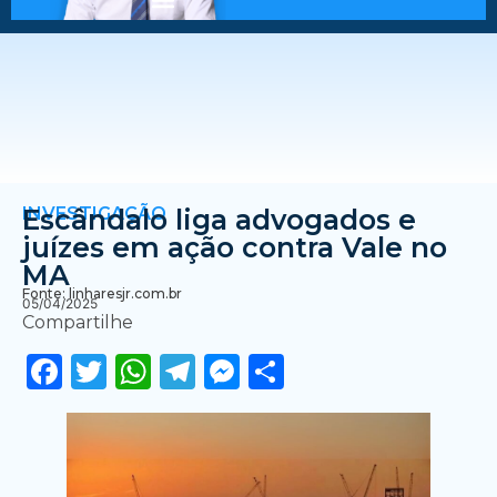
INVESTIGAÇÃO
Escândalo liga advogados e
juízes em ação contra Vale no
MA
Fonte: linharesjr.com.br
05/04/2025
Compartilhe
Facebook
Twitter
WhatsApp
Telegram
Messenger
Share