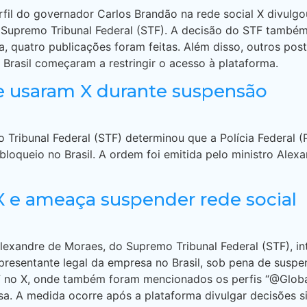
l do governador Carlos Brandão na rede social X divulgou
upremo Tribunal Federal (STF). A decisão do STF também ins
a, quatro publicações foram feitas. Além disso, outros pos
Brasil começaram a restringir o acesso à plataforma.
que usaram X durante suspensão
ribunal Federal (STF) determinou que a Polícia Federal (P
e bloqueio no Brasil. A ordem foi emitida pelo ministro Al
X e ameaça suspender rede social
exandre de Moraes, do Supremo Tribunal Federal (STF), int
representante legal da empresa no Brasil, sob pena de susp
F no X, onde também foram mencionados os perfis “@Global
sa. A medida ocorre após a plataforma divulgar decisões si