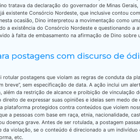
 Dino tratava da declaração do governador de Minas Gera
 já existente Consórcio Nordeste, que inclusive contou co
sta ocasião, Dino interpretou a movimentação como uma te
do a existência do Consórcio Nordeste e questionando a a
devido à falta de embasamento na afirmação de Dino sobre 
ara postagens com discurso de ód
ai rotular postagens que violam as regras de conduta da p
 breve”, sem especificação de data. A ação inclui um aler
, além da restrição de alcance e proibição de vinculação d
o direito de expressar suas opiniões e ideias sem medo d
a plataforma protegidos contra conteúdos que violem noss
ue a pessoas com base em raça, etnia, nacionalidade, cast
cia ou doença grave. Antes de ser rotulada, a postagem pass
 da violação, se o conteúdo é direcionado a um indivíduo
orma, etc.