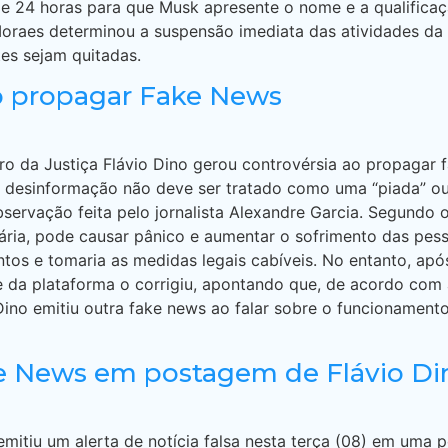
e 24 horas para que Musk apresente o nome e a qualifica
Moraes determinou a suspensão imediata das atividades da 
tes sejam quitadas.
ao propagar Fake News
ro da Justiça Flávio Dino gerou controvérsia ao propagar
de desinformação não deve ser tratado como uma “piada” ou
ervação feita pelo jornalista Alexandre Garcia. Segundo o
tária, pode causar pânico e aumentar o sofrimento das pe
tos e tomaria as medidas legais cabíveis. No entanto, após
e da plataforma o corrigiu, apontando que, de acordo com a
ino emitiu outra fake news ao falar sobre o funcionament
ke News em postagem de Flávio Di
mitiu um alerta de notícia falsa nesta terça (08) em uma 