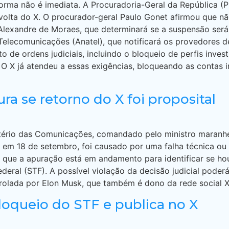
forma não é imediata. A Procuradoria-Geral da República (
volta do X. O procurador-geral Paulo Gonet afirmou que n
 Alexandre de Moraes, que determinará se a suspensão será
Telecomunicações (Anatel), que notificará os provedores de
 de ordens judiciais, incluindo o bloqueio de perfis inve
. O X já atendeu a essas exigências, bloqueando as contas
ra se retorno do X foi proposital
ério das Comunicações, comandado pelo ministro maranhens
o em 18 de setembro, foi causado por uma falha técnica ou
4) que a apuração está em andamento para identificar se h
eral (STF). A possível violação da decisão judicial poder
ntrolada por Elon Musk, que também é dono da rede social X
bloqueio do STF e publica no X