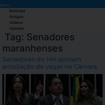
Menu
Notícias
Artigos
Vídeos
Opinião
Tag:
Senadores
maranhenses
Senadores do MA apoiam
ampliação de vagas na Câmara