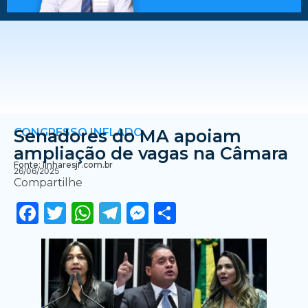
CONGRESSO INFLADO
Senadores do MA apoiam
ampliação de vagas na Câmara
Fonte: linharesjr.com.br
26/06/2025
Compartilhe
Facebook
Twitter
WhatsApp
Telegram
Messenger
Share