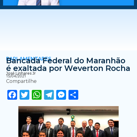
PARLAMENTARES
Bancada Federal do Maranhão
é exaltada por Weverton Rocha
José Linhares Jr
15/04/2021
Compartilhe
Facebook
Twitter
WhatsApp
Telegram
Messenger
Share