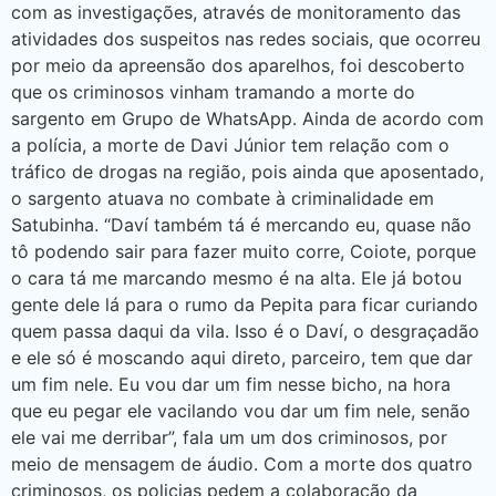
com as investigações, através de monitoramento das
atividades dos suspeitos nas redes sociais, que ocorreu
por meio da apreensão dos aparelhos, foi descoberto
que os criminosos vinham tramando a morte do
sargento em Grupo de WhatsApp. Ainda de acordo com
a polícia, a morte de Davi Júnior tem relação com o
tráfico de drogas na região, pois ainda que aposentado,
o sargento atuava no combate à criminalidade em
Satubinha. “Daví também tá é mercando eu, quase não
tô podendo sair para fazer muito corre, Coiote, porque
o cara tá me marcando mesmo é na alta. Ele já botou
gente dele lá para o rumo da Pepita para ficar curiando
quem passa daqui da vila. Isso é o Daví, o desgraçadão
e ele só é moscando aqui direto, parceiro, tem que dar
um fim nele. Eu vou dar um fim nesse bicho, na hora
que eu pegar ele vacilando vou dar um fim nele, senão
ele vai me derribar”, fala um um dos criminosos, por
meio de mensagem de áudio. Com a morte dos quatro
criminosos, os policias pedem a colaboração da