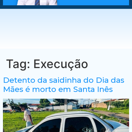
Tag:
Execução
Detento da saidinha do Dia das
Mães é morto em Santa Inês