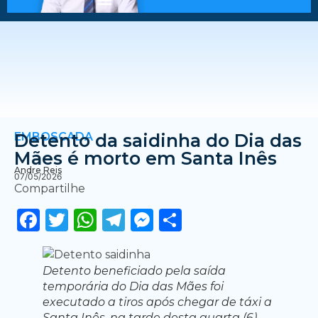
EMBOSCADA
Detento da saidinha do Dia das
Mães é morto em Santa Inês
Andre Reis
07/05/2026
Compartilhe
Facebook
Twitter
WhatsApp
Telegram
Messenger
Share
Detento beneficiado pela saída
temporária do Dia das Mães foi
executado a tiros após chegar de táxi a
Santa Inês, na tarde desta quarta (6).