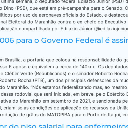
 última semana, o deputado federal Edilázio Júnior (PSD) 
o Dino (PSB), que está em pré-campanha para o Senado. O 
líticos por uso de aeronaves oficiais do Estado, e destac
nal Eleitoral do Maranhão contra o ex-chefe do Executivo 
icação compartilhada por Edilazio Júnior (@edilaziojunio
-006 para o Governo Federal é ass
 em Brasília, a portaria que coloca na responsabilidade do
Tasso Fragoso e equivalem a cerca de 140km. Os deputado
o) e Cléber Verde (Republicanos) e o senador Roberto Roch
Roberto Rocha (PTB), um dos principais defensores da mu
 do Maranhão. “Nós estamos federalizando mas, ao mesmo
essa rodovia, que será iniciada, em breve, pelo Exército Br
islativa do Maranhão em setembro de 2021, e sancionada 
 criam-se as condições de aplicação de recursos da Uniã
rodução de grãos do MATOPIBA para o Porto do Itaqui, em
or do piso salarial para enfermeiro