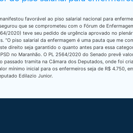
manifestou favorável ao piso salarial nacional para enferme
assegurou que se comprometeu com o Fórum de Enfermagem M
2564/2020) teve seu pedido de urgência aprovado no plená
ios. “O piso salarial da enfermagem é uma pauta que me 
e direito seja garantido o quanto antes para essa categori
 do PSD no Maranhão. O PL 2564/2020 do Senado prevê valo
no passado tramita na Câmara dos Deputados, onde foi cri
lor mínimo inicial para os enfermeiros seja de R$ 4.750, e
eputado Edilazio Junior.