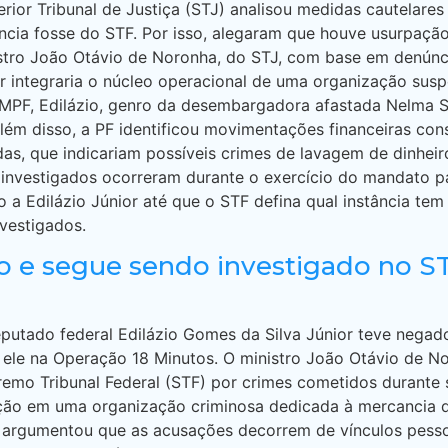
rior Tribunal de Justiça (STJ) analisou medidas cautelar
ncia fosse do STF. Por isso, alegaram que houve usurpação
istro João Otávio de Noronha, do STJ, com base em denúnci
 integraria o núcleo operacional de uma organização suspe
MPF, Edilázio, genro da desembargadora afastada Nelma Sar
. Além disso, a PF identificou movimentações financeiras c
adas, que indicariam possíveis crimes de lavagem de dinhei
s investigados ocorreram durante o exercício do mandato p
a Edilázio Júnior até que o STF defina qual instância tem
nvestigados.
o e segue sendo investigado no S
tado federal Edilázio Gomes da Silva Júnior teve negado 
ele na Operação 18 Minutos. O ministro João Otávio de Nor
upremo Tribunal Federal (STF) por crimes cometidos durant
ção em uma organização criminosa dedicada à mercancia d
 argumentou que as acusações decorrem de vínculos pessoa