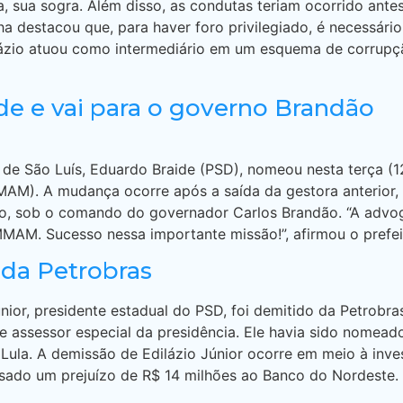
 sua sogra. Além disso, as condutas teriam ocorrido ante
nha destacou que, para haver foro privilegiado, é necessár
ilázio atuou como intermediário em um esquema de corrupç
ide e vai para o governo Brandão
o de São Luís, Eduardo Braide (PSD), nomeou nesta terça 
AM). A mudança ocorre após a saída da gestora anterior,
o, sob o comando do governador Carlos Brandão. “A advoga
MAM. Sucesso nessa importante missão!”, afirmou o prefeit
 da Petrobras
nior, presidente estadual do PSD, foi demitido da Petrobra
e assessor especial da presidência. Ele havia sido nomead
 Lula. A demissão de Edilázio Júnior ocorre em meio à inv
sado um prejuízo de R$ 14 milhões ao Banco do Nordeste