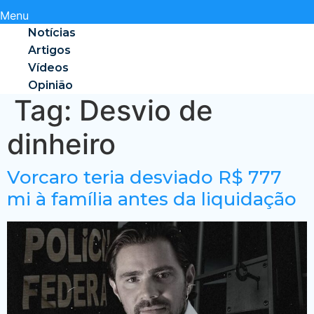
Menu
Notícias
Artigos
Vídeos
Opinião
Tag:
Desvio de
dinheiro
Vorcaro teria desviado R$ 777
mi à família antes da liquidação