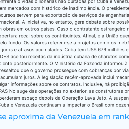
enfrenta dívidas bilionárias não quitadas por Cuba e Venez
r em mercados com histórico de inadimplência. O president
cursos servem para exportação de serviços de engenharia.
ernacional. A iniciativa, no entanto, gera debate sobre poss
m obras em outros países. Caso o contratante estrangeiro 
obertura recai sobre os contribuintes. Afinal, é a União 
pelo fundo. Os valores referem-se a projetos como os metr
lui juros e atrasos acumulados. Cuba tem US$ 676 milhões e
NDES aceitou receitas da indústria cubana de charutos com
ciente posteriormente. O Ministério da Fazenda informou à
 ressaltou que o governo prossegue com cobranças por vi
 acumulam juros. A legislação recém-aprovada inclui mecan
gar informações sobre os contratos. Inclusive, há proibiç
No auge das operações no exterior, as construtoras bra
 perderam espaço depois da Operação Lava Jato. A suspen
Cuba e Venezuela continuam a impactar o Brasil com dezena
e se aproxima da Venezuela em ran