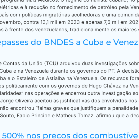
melétricas e à redução no fornecimento de petróleo pela V
 país com políticas migratórias acolhedoras e uma comuni
 novembro, contra 13,1 mil em 2023 e apenas 7,6 mil em 2
 à frente dos venezuelanos, tradicionalmente os maiores so
repasses do BNDES a Cuba e Venez
de Contas da União (TCU) arquivou duas investigações so
Cuba e na Venezuela durante os governos do PT. A decisão 
ba e o Estaleiro de Astialba na Venezuela. Os recursos fo
hados politicamente com os governos de Hugo Chávez na Ven
ularidades” nas operações e encerrou outra investigação s
orge Oliveira aceitou as justificativas dos envolvidos nos
ão encontrou “falhas graves que justifiquem a penalidade 
Souto, Fabio Principe e Matheus Tomaz, afirmou que a deci
 500% nos preços dos combustíve