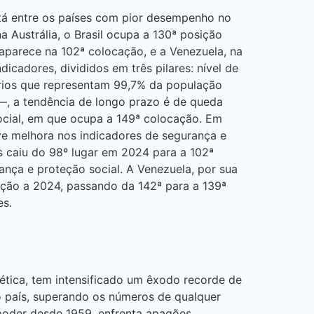
stá entre os países com pior desempenho no
 Austrália, o Brasil ocupa a 130ª posição
aparece na 102ª colocação, e a Venezuela, na
icadores, divididos em três pilares: nível de
itórios que representam 99,7% da população
—, a tendência de longo prazo é de queda
ocial, em que ocupa a 149ª colocação. Em
eve melhora nos indicadores de segurança e
s caiu do 98º lugar em 2024 para a 102ª
ança e proteção social. A Venezuela, por sua
ação a 2024, passando da 142ª para a 139ª
es.
ética, tem intensificado um êxodo recorde de
ao país, superando os números de qualquer
 poder desde 1959, enfrenta apagões