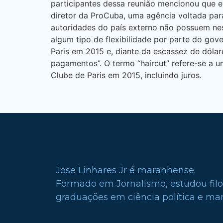
participantes dessa reunião mencionou que es
diretor da ProCuba, uma agência voltada par
autoridades do país externo não possuem ne
algum tipo de flexibilidade por parte do go
Paris em 2015 e, diante da escassez de dóla
pagamentos”. O termo “haircut” refere-se a 
Clube de Paris em 2015, incluindo juros.
Jose Linhares Jr é maranhense.
Formado em Jornalismo, estudou filo
graduações em ciência política e mark