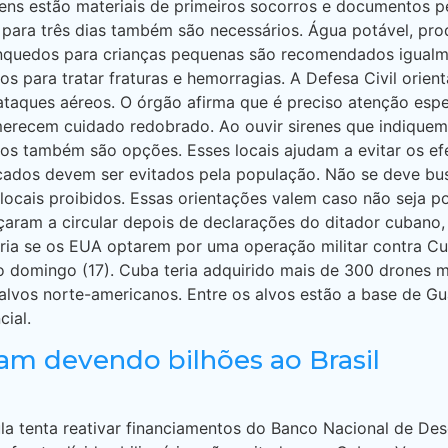
ens estão materiais de primeiros socorros e documentos pess
s para três dias também são necessários. Água potável, p
rinquedos para crianças pequenas são recomendados igualm
ntos para tratar fraturas e hemorragias. A Defesa Civil ori
ataques aéreos. O órgão afirma que é preciso atenção espe
erecem cuidado redobrado. Ao ouvir sirenes que indiquem
dos também são opções. Esses locais ajudam a evitar os efe
cados devem ser evitados pela população. Não se deve busc
locais proibidos. Essas orientações valem caso não seja po
 a circular depois de declarações do ditador cubano, M
ria se os EUA optarem por uma operação militar contra C
o domingo (17). Cuba teria adquirido mais de 300 drones m
a alvos norte-americanos. Entre os alvos estão a base de 
cial.
am devendo bilhões ao Brasil
a tenta reativar financiamentos do Banco Nacional de De