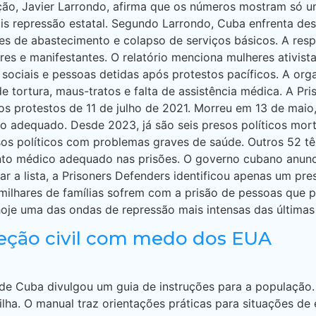
ão, Javier Larrondo, afirma que os números mostram só uma
s repressão estatal. Segundo Larrondo, Cuba enfrenta de
des de abastecimento e colapso de serviços básicos. A resp
res e manifestantes. O relatório menciona mulheres ativist
 sociais e pessoas detidas após protestos pacíficos. A or
 de tortura, maus-tratos e falta de assistência médica. A 
os protestos de 11 de julho de 2021. Morreu em 13 de maio,
to adequado. Desde 2023, já são seis presos políticos mo
esos políticos com problemas graves de saúde. Outros 52 t
to médico adequado nas prisões. O governo cubano anunci
ar a lista, a Prisoners Defenders identificou apenas um pre
e milhares de famílias sofrem com a prisão de pessoas que
 hoje uma das ondas de repressão mais intensas das última
teção civil com medo dos EUA
de Cuba divulgou um guia de instruções para a população.
ilha. O manual traz orientações práticas para situações d