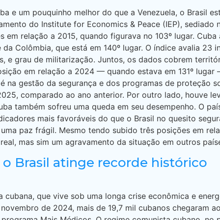
uba e um pouquinho melhor do que a Venezuela, o Brasil e
mento do Institute for Economics & Peace (IEP), sediado na
 em relação a 2015, quando figurava no 103º lugar. Cuba 
a Colômbia, que está em 140º lugar. O índice avalia 23 ind
nos, e grau de militarização. Juntos, os dados cobrem terr
posição em relação a 2024 — quando estava em 131º lugar 
s é na gestão da segurança e dos programas de proteção s
m 2025, comparado ao ano anterior. Por outro lado, houve l
. Cuba também sofreu uma queda em seu desempenho. O paí
icadores mais favoráveis do que o Brasil no quesito segur
 uma paz frágil. Mesmo tendo subido três posições em rel
real, mas sim um agravamento da situação em outros país
 Brasil atinge recorde histórico
 cubana, que vive sob uma longa crise econômica e energ
ro e novembro de 2024, mais de 19,7 mil cubanos chegaram 
do programa Mais Médicos. O regime comunista cubano, no