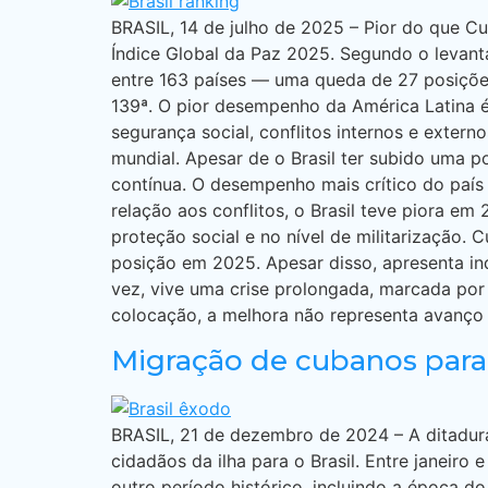
BRASIL, 14 de julho de 2025 – Pior do que C
Índice Global da Paz 2025. Segundo o levanta
entre 163 países — uma queda de 27 posições
139ª. O pior desempenho da América Latina é d
segurança social, conflitos internos e exter
mundial. Apesar de o Brasil ter subido uma 
contínua. O desempenho mais crítico do paí
relação aos conflitos, o Brasil teve piora e
proteção social e no nível de militarização
posição em 2025. Apesar disso, apresenta ind
vez, vive uma crise prolongada, marcada por
colocação, a melhora não representa avanço 
Migração de cubanos para o
BRASIL, 21 de dezembro de 2024 – A ditadura
cidadãos da ilha para o Brasil. Entre janei
outro período histórico, incluindo a época 