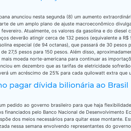
bana anunciou nesta segunda (8) um aumento extraordinár
parte de um amplo plano de ajuste macroeconômico divul
 fevereiro. Atualmente, os valores da gasolina e do diesel
os deverão atingir cerca de 132 pesos (equivalente a R$ 
ina especial (de 94 octanas), que passará de 30 pesos por
de 27,5 pesos para 150 pesos. Além disso, aproximadamen
r mais moeda norte-americana para continuar as importaç
ciou em dezembro que as tarifas de eletricidade sofrerão
averá um acréscimo de 25% para cada quilowatt extra que u
pagar dívida bilionária ao Brasil
m pedido ao governo brasileiro para que haja flexibilidad
jetos financiados pelo Banco Nacional de Desenvolvimento 
spõe dos meios necessários para quitar esse montante. Es
lizada nessa semana envolvendo representantes do governo