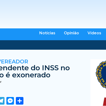
Notícias
Opinião
Vídeos
VEREADOR
endente do INSS no
o é exonerado
br
ook
tter
WhatsApp
Telegram
Messenger
Share