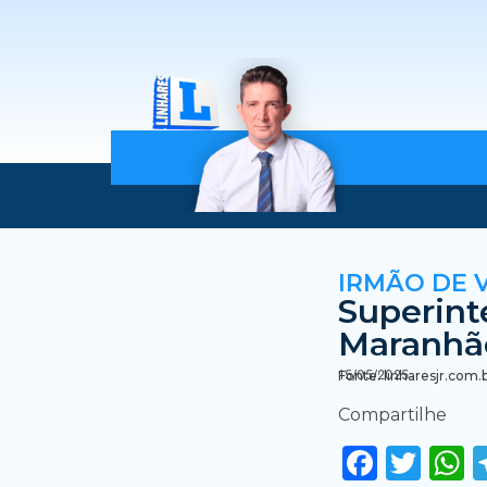
IRMÃO DE 
Superint
Maranhã
15/05/2025
Fonte: linharesjr.com.
Compartilhe
Faceb
Twi