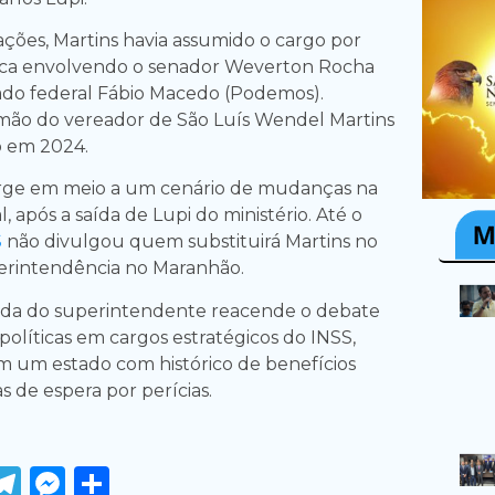
ões, Martins havia assumido o cargo por
tica envolvendo o senador Weverton Rocha
ado federal Fábio Macedo (Podemos).
 irmão do vereador de São Luís Wendel Martins
o em 2024.
rge em meio a um cenário de mudanças na
l, após a saída de Lupi do ministério. Até o
S
não divulgou quem substituirá Martins no
rintendência no Maranhão.
ueda do superintendente reacende o debate
políticas em cargos estratégicos do INSS,
 um estado com histórico de benefícios
as de espera por perícias.
ook
tter
WhatsApp
Telegram
Messenger
Share