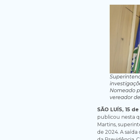
Superintend
investigaçõ
Nomeado por
vereador de
SÃO LUÍS, 15 de
publicou nesta q
Martins, superi
de 2024. A saída
da Previdência, C