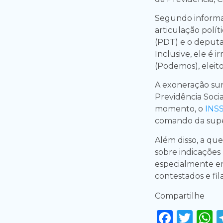
Segundo informaç
articulação polí
(PDT) e o deput
Inclusive, ele é
(Podemos), eleit
A exoneração su
Previdência Socia
momento, o
INS
comando da supe
Além disso, a q
sobre indicações 
especialmente em
contestados e fil
Compartilhe
Faceb
Twi