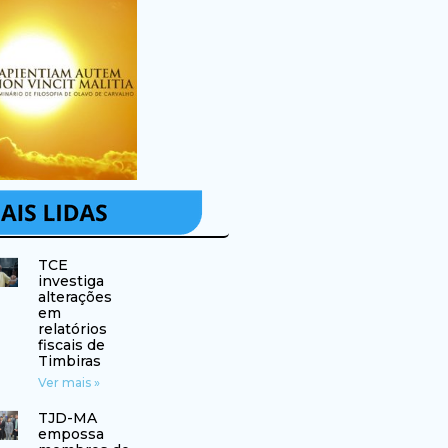
TCE
investiga
alterações
em
relatórios
fiscais de
Timbiras
Ver mais »
TJD-MA
empossa