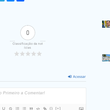
0
Classificação da not
ícias
Acessar
{}
[+]