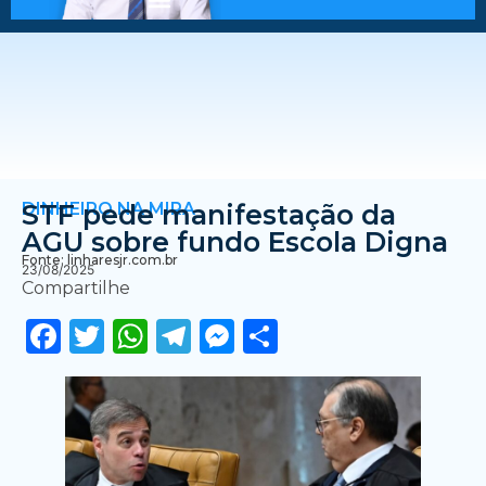
DINHEIRO NA MIRA
STF pede manifestação da
AGU sobre fundo Escola Digna
Fonte: linharesjr.com.br
23/08/2025
Compartilhe
Facebook
Twitter
WhatsApp
Telegram
Messenger
Share