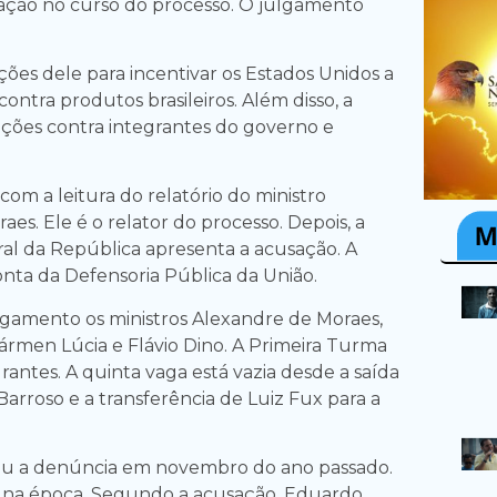
ação no curso do processo. O julgamento
ções dele para incentivar os Estados Unidos a
contra produtos brasileiros. Além disso, a
nções contra integrantes do governo e
om a leitura do relatório do ministro
es. Ele é o relator do processo. Depois, a
al da República apresenta a acusação. A
onta da Defensoria Pública da União.
lgamento os ministros Alexandre de Moraes,
Cármen Lúcia e Flávio Dino. A Primeira Turma
antes. A quinta vaga está vazia desde a saída
arroso e a transferência de Luiz Fux para a
u a denúncia em novembro do ano passado.
 na época. Segundo a acusação, Eduardo