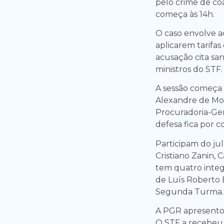
pelo crime de co
começa às 14h.
O caso envolve a
aplicarem tarifas 
acusação cita sa
ministros do STF.
A sessão começa c
Alexandre de Mora
Procuradoria-Ger
defesa fica por c
Participam do ju
Cristiano Zanin, 
tem quatro integr
de Luís Roberto B
Segunda Turma.
A PGR apresento
O STF a recebeu