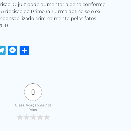
risão. O juiz pode aumentar a pena conforme
. A decisão da Primeira Turma define se o ex-
sponsabilizado criminalmente pelos fatos
PGR.
ook
tter
WhatsApp
Telegram
Messenger
Share
0
Classificação da not
ícias