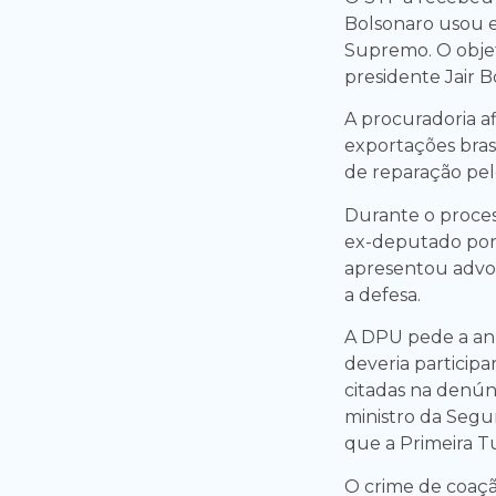
Bolsonaro usou en
Supremo. O objet
presidente Jair B
A procuradoria a
exportações brasi
de reparação pel
Durante o proces
ex-deputado por e
apresentou advog
a defesa.
A DPU pede a an
deveria participa
citadas na denú
ministro da Segu
que a Primeira 
O crime de coaç