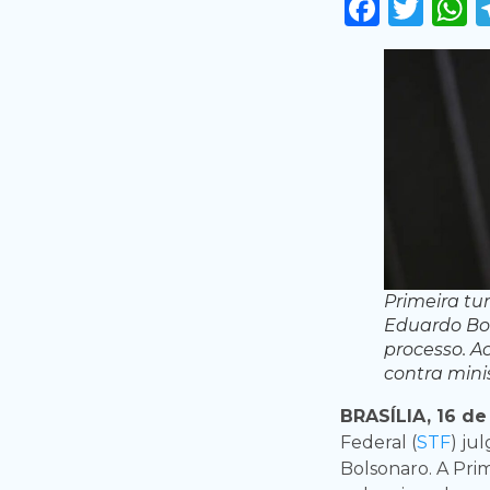
Faceb
Twi
Primeira tu
Eduardo Bo
processo. A
contra minis
BRASÍLIA, 16 d
Federal (
STF
) ju
Bolsonaro. A Pri