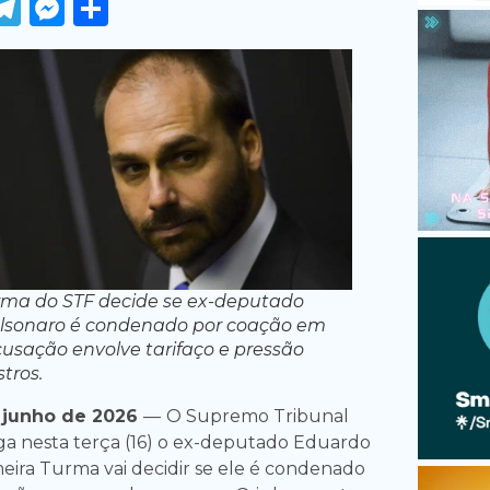
ook
tter
WhatsApp
Telegram
Messenger
Share
rma do STF decide se ex-deputado
lsonaro é condenado por coação em
cusação envolve tarifaço e pressão
tros.
e junho de 2026
—
O Supremo Tribunal
lga nesta terça (16) o ex-deputado Eduardo
meira Turma vai decidir se ele é condenado