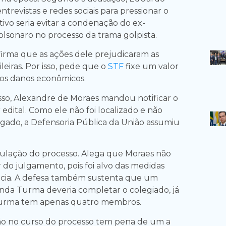
trevistas e redes sociais para pressionar o
ivo seria evitar a condenação do ex-
olsonaro no processo da trama golpista.
firma que as ações dele prejudicaram as
leiras. Por isso, pede que o
STF
fixe um valor
os danos econômicos.
so, Alexandre de Moraes mandou notificar o
dital. Como ele não foi localizado e não
ado, a Defensoria Pública da União assumiu
ulação do processo. Alega que Moraes não
r do julgamento, pois foi alvo das medidas
ncia. A defesa também sustenta que um
nda Turma deveria completar o colegiado, já
Turma tem apenas quatro membros.
ão no curso do processo tem pena de um a