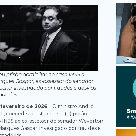
u prisão domiciliar no caso INSS a
ques Gaspar, ex-assessor do senador
cha, investigado por fraudes e desvios
adorias
 fevereiro de 2026
– O ministro André
TF
, concedeu nesta quarta (11) prisão
so INSS ao ex-assessor do senador Weverton
arques Gaspar, investigado por fraudes e
ntadorias.