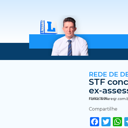
REDE DE D
STF conc
ex-asses
12/02/2026
Fonte: linharesjr.com.
Compartilhe
Faceb
Twi