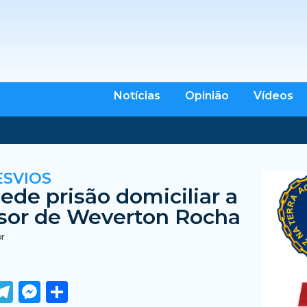
Notícias
Opinião
Vídeos
ESVIOS
ede prisão domiciliar a
sor de Weverton Rocha
br
ook
tter
WhatsApp
Telegram
Messenger
Share