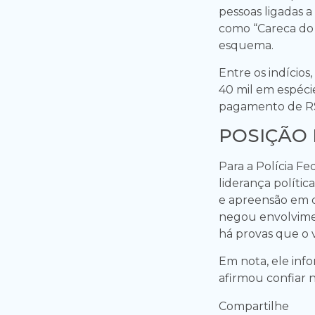
pessoas ligadas 
como “Careca do
esquema.
Entre os indícios
40 mil em espécie
pagamento de R$ 
POSIÇÃO
Para a Polícia Fe
liderança polític
e apreensão em 
negou envolvime
há provas que o 
Em nota, ele inf
afirmou confiar 
Compartilhe