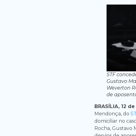
STF concede
Gustavo Mar
Weverton Ro
de aposent
BRASÍLIA, 12 de
Mendonça, do
S
domiciliar no ca
Rocha, Gustavo M
desvios de apose