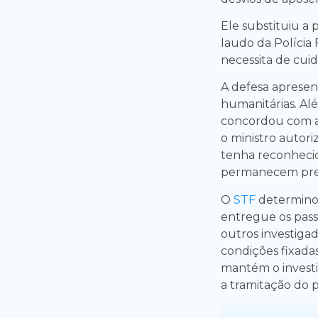
Ele substituiu a
laudo da Polícia
necessita de cui
A defesa aprese
humanitárias. Al
concordou com a 
o ministro autori
tenha reconhecid
permanecem pre
O
STF
determinou
entregue os pas
outros investiga
condições fixadas
mantém o invest
a tramitação do 