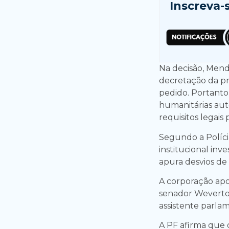
Inscreva-
Na decisão, Men
decretação da pr
pedido. Portanto
humanitárias aut
requisitos legai
Segundo a Polícia
institucional in
apura desvios de
A corporação apo
senador Weverto
assistente parla
A PF afirma que 