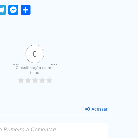
ook
tter
WhatsApp
Telegram
Messenger
Share
0
Classificação da not
ícias
Acessar