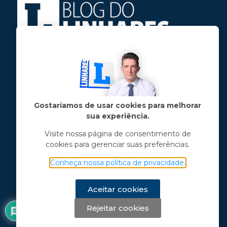
Jose Linhares Jr é maranhense.
Formado em Jornalismo, estudou filosofia
e tem pós-graduações em ciência política
e marketing político.
Gostaríamos de usar cookies para melhorar
sua experiência.
Menu principal
Visite nossa página de consentimento de
cookies para gerenciar suas preferências.
Notícias
Opinião
Conheça nossa política de privacidade.
Vídeos
Chama o Linhares
Aceitar cookies
Rejeitar cookies