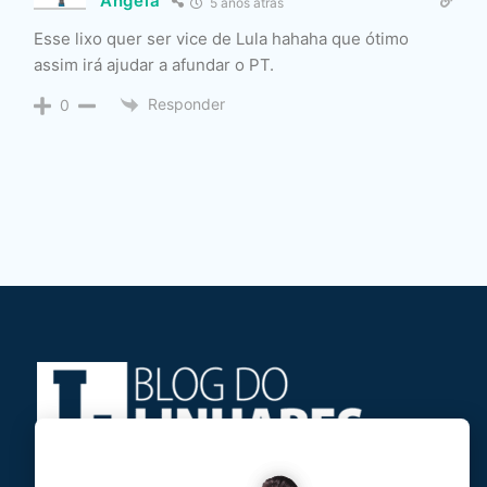
Angela
5 anos atrás
Esse lixo quer ser vice de Lula hahaha que ótimo
assim irá ajudar a afundar o PT.
Responder
0