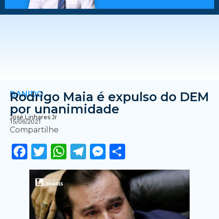
BANIDO
Rodrigo Maia é expulso do DEM
por unanimidade
José Linhares Jr
15/06/2021
Compartilhe
Facebook
Twitter
WhatsApp
Telegram
Messenger
Share