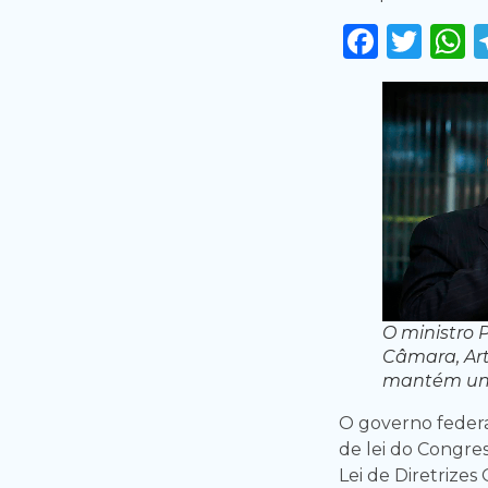
Faceb
Twi
O ministro 
Câmara, Art
mantém uni
O governo federal
de lei do Congres
Lei de Diretrize