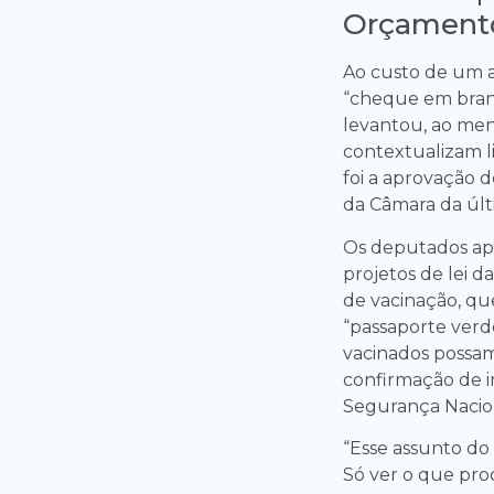
Orçament
Ao custo de um 
“cheque em branc
levantou, ao meno
contextualizam l
foi a aprovação d
da Câmara da últi
Os deputados ap
projetos de lei d
de vacinação, qu
“passaporte verd
vacinados possam 
confirmação de i
Segurança Nacio
“Esse assunto do
Só ver o que pro