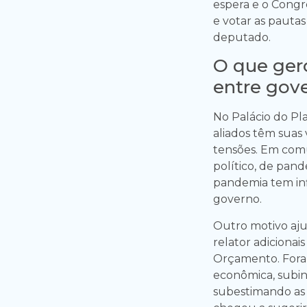
espera e o Congr
e votar as pauta
deputado.
O que ger
entre gove
No Palácio do Pl
aliados têm suas 
tensões. Em com
político, de pand
pandemia tem inf
governo.
Outro motivo aju
relator adicionai
Orçamento. Fora
econômica, subind
subestimando as 