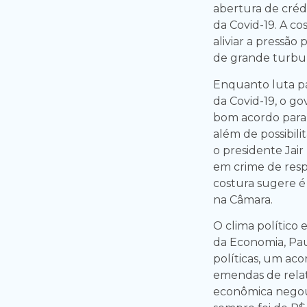
abertura de cré
da Covid-19. A c
aliviar a pressã
de grande turbulê
Enquanto luta p
da Covid-19, o 
bom acordo para 
além de possibil
o presidente Jai
em crime de respo
costura sugere 
na Câmara.
O clima político
da Economia, Pa
políticas, um aco
emendas de relat
econômica negou