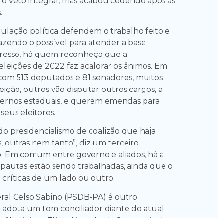
 o veto integral, mas acabou cedendo após as
.
ulação política defendem o trabalho feito e
azendo o possível para atender a base
gresso, há quem reconheça que a
eleições de 2022 faz acalorar os ânimos. Em
om 513 deputados e 81 senadores, muitos
eição, outros vão disputar outros cargos, a
ernos estaduais, e querem emendas para
seus eleitores.
 do presidencialismo de coalizão que haja
as, outras nem tanto”, diz um terceiro
. Em comum entre governo e aliados, há a
s pautas estão sendo trabalhadas, ainda que o
 críticas de um lado ou outro.
al Celso Sabino (PSDB-PA) é outro
adota um tom conciliador diante do atual