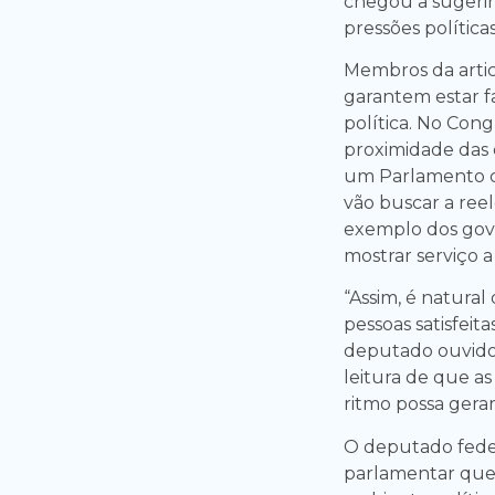
chegou a sugerir
pressões políticas
Membros da artic
garantem estar f
política. No Con
proximidade das 
um Parlamento c
vão buscar a reel
exemplo dos gov
mostrar serviço a 
“Assim, é natural
pessoas satisfeit
deputado ouvido
leitura de que a
ritmo possa gerar
O deputado feder
parlamentar que 