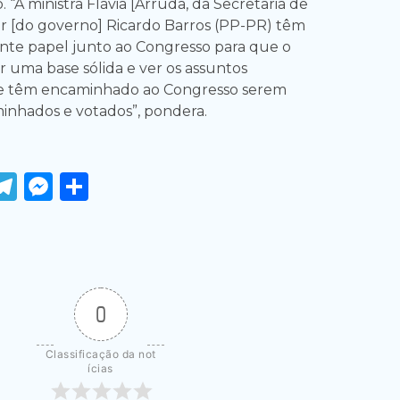
. “A ministra Flávia [Arruda, da Secretaria de
er [do governo] Ricardo Barros (PP-PR) têm
nte papel junto ao Congresso para que o
r uma base sólida e ver os assuntos
e têm encaminhado ao Congresso serem
minhados e votados”, pondera.
ook
tter
WhatsApp
Telegram
Messenger
Share
0
Classificação da not
ícias