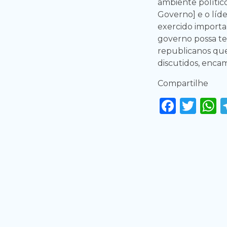
ambiente político
Governo] e o líd
exercido importa
governo possa te
republicanos qu
discutidos, enca
Compartilhe
Faceb
Twi