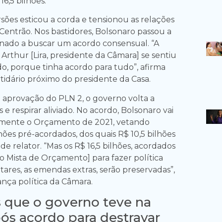
16,5 bilhões.
sões esticou a corda e tensionou as relações
Centrão. Nos bastidores, Bolsonaro passou a
onado a buscar um acordo consensual. “A
O Arthur [Lira, presidente da Câmara] se sentiu
do, porque tinha acordo para tudo”, afirma
tidário próximo do presidente da Casa.
 aprovação do PLN 2, o governo volta a
 e respirar aliviado. No acordo, Bolsonaro vai
almente o Orçamento de 2021, vetando
ões pré-acordados, dos quais R$ 10,5 bilhões
 relator. “Mas os R$ 16,5 bilhões, acordados
 Mista de Orçamento] para fazer política
ares, as emendas extras, serão preservadas”,
ança política da Câmara.
 que o governo teve na
ós acordo para destravar