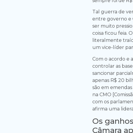
sempre foi de R$ 
Tal guerra de ver
entre governo e 
ser muito pressi
coisa ficou feia. 
literalmente traí
um vice-líder par
Com o acordo e a
controlar as bases
sancionar parci
apenas R$ 20 bilh
são em emendas de
na CMO [Comissão
com os parlament
afirma uma lider
Os ganhos
Câmara ap