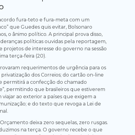
o
acordo fura-teto e fura-meta com um
o” que Guedes quis evitar, Bolsonaro
s, o ânimo político. A principal prova disso,
ideranças políticas ouvidas pela reportagem,
e projetos de interesse do governo na sessão
ma terça-feira (20).
rovaram requerimentos de urgência para os
a privatização dos Correios; do cartão on-line
e permitirá a confecção do chamado
e”, permitindo que brasileiros que estiverem
viajar ao exterior a países que exigem a
munização; e do texto que revoga a Lei de
nal.
 Orçamento deixa zero sequelas, zero rusgas.
duzimos na terça. O governo recebe o que