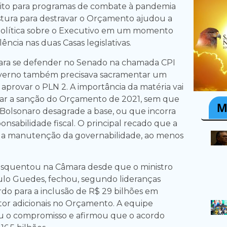
dito para programas de combate à pandemia
ostura para destravar o Orçamento ajudou a
o política sobre o Executivo em um momento
ncia nas duas Casas legislativas.
ara se defender no Senado na chamada CPI
governo também precisava sacramentar um
aprovar o PLN 2. A importância da matéria vai
itar a sanção do Orçamento de 2021, sem que
r Bolsonaro desagrade a base, ou que incorra
nsabilidade fiscal. O principal recado que a
é a manutenção da governabilidade, ao menos
 esquentou na Câmara desde que o ministro
ulo Guedes, fechou, segundo lideranças
rdo para a inclusão de R$ 29 bilhões em
or adicionais no Orçamento. A equipe
 o compromisso e afirmou que o acordo