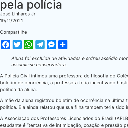
pela polícia
José Linhares Jr
19/11/2021
Compartilhe
Facebook
Twitter
WhatsApp
Telegram
Messenger
Share
Aluna foi excluída de atividades e sofreu assédio mo
assumir-se conservadora.
A Polícia Civil intimou uma professora de filosofia do Co
boletim de ocorrência, a professora teria incentivado hos
política da aluna.
A mãe da aluna registrou boletim de ocorrência na última te
política. Ela ainda relatou que sua filha também teria sid
A Associação dos Professores Licenciados do Brasil (APLB-
estudante é “tentativa de intimidação, coação e pressão p