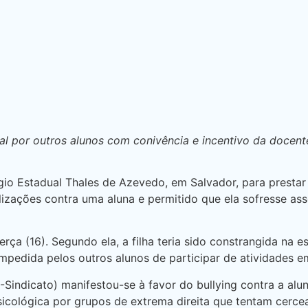
ral por outros alunos com conivência e incentivo da docen
légio Estadual Thales de Azevedo, em Salvador, para prest
tilizações contra uma aluna e permitido que ela sofresse a
rça (16). Segundo ela, a filha teria sido constrangida na e
o impedida pelos outros alunos de participar de atividades
Sindicato) manifestou-se à favor do bullying contra a alun
sicológica por grupos de extrema direita que tentam cercea