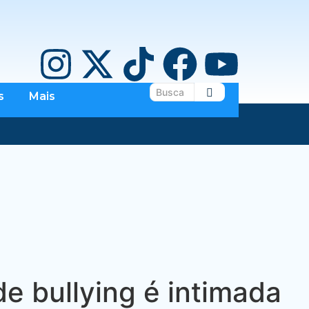
s
Mais
e bullying é intimada