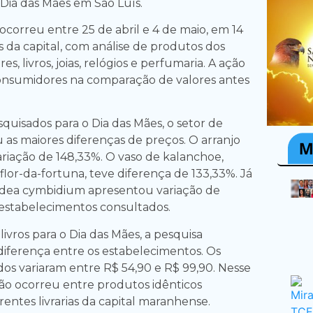
 Dia das Mães em São Luís.
correu entre 25 de abril e 4 de maio, em 14
 da capital, com análise de produtos dos
s, livros, joias, relógios e perfumaria. A ação
onsumidores na comparação de valores antes
squisados para o Dia das Mães, o setor de
 as maiores diferenças de preços. O arranjo
variação de 148,33%. O vaso de kalanchoe,
lor-da-fortuna, teve diferença de 133,33%. Já
dea cymbidium apresentou variação de
 estabelecimentos consultados.
vros para o Dia das Mães, a pesquisa
ferença entre os estabelecimentos. Os
os variaram entre R$ 54,90 e R$ 99,90. Nesse
ão ocorreu entre produtos idênticos
entes livrarias da capital maranhense.