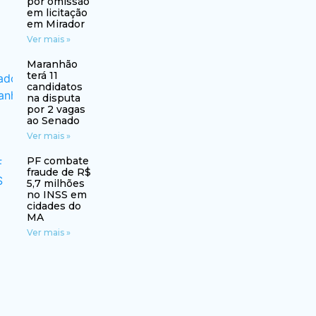
por omissão
em licitação
em Mirador
Ver mais »
Maranhão
terá 11
candidatos
na disputa
por 2 vagas
ao Senado
Ver mais »
PF combate
fraude de R$
5,7 milhões
no INSS em
cidades do
MA
Ver mais »