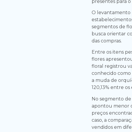
presentes para o
O levantamento o
estabelecimentos
segmentos de flore
busca orientar c
das compras.
Entre os itens pe
flores apresentou
floral registrou 
conhecido como f
a muda de orquí
120,13% entre os
No segmento de li
apontou menor di
preços encontrad
caso, a comparaç
vendidos em difer