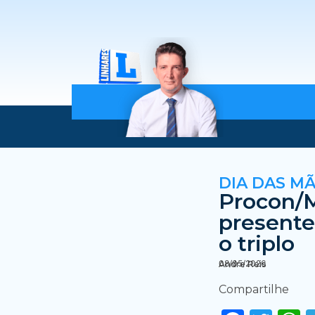
DIA DAS M
Procon/
presente
o triplo
08/05/2026
Andre Reis
Compartilhe