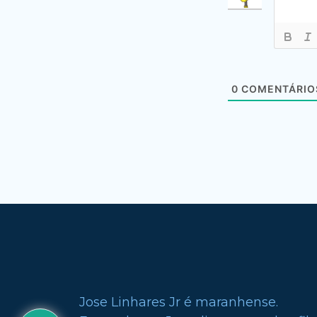
0
COMENTÁRIO
Jose Linhares Jr é maranhense.