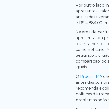
Por outro lado, n
apresentou valor
analisadas tivera
e R$ 4.884,00 e
Na área de perfum
apresentaram pre
levantamento co
como Boticário, 
Segundo o órgão
comparação, pois
iguais.
O
Procon-MA
ori
antes das compra
recomenda exigir 
políticas de troca
problemas após a