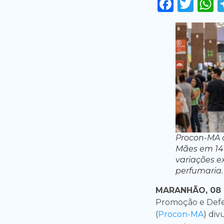
Faceb
Twi
Procon-MA a
Mães em 14 l
variações ex
perfumaria.
MARANHÃO, 08 
Promoção e Defe
(
Procon-MA
) di