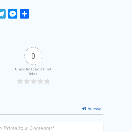
ook
tter
WhatsApp
Telegram
Messenger
Share
0
Classificação da not
ícias
Acessar