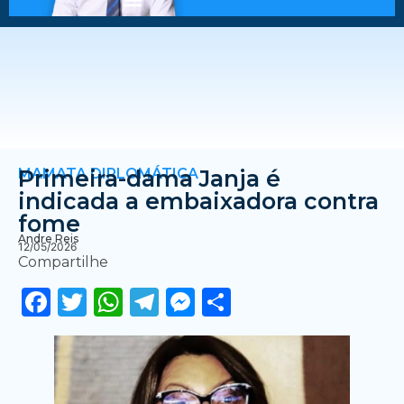
MAMATA DIPLOMÁTICA
Primeira-dama Janja é
indicada a embaixadora contra
fome
Andre Reis
12/05/2026
Compartilhe
Facebook
Twitter
WhatsApp
Telegram
Messenger
Share