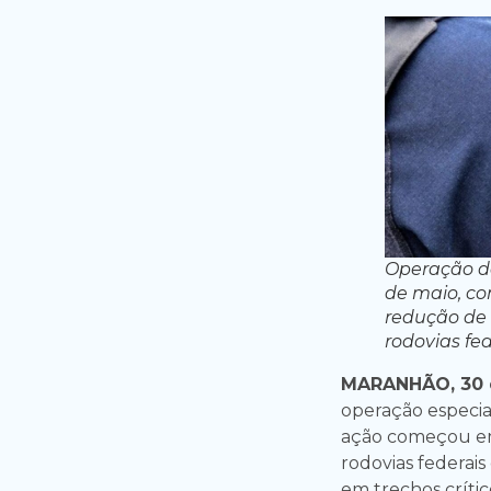
Operação da
de maio, co
redução de 
rodovias fed
MARANHÃO, 30 d
operação especial
ação começou em
rodovias federai
em trechos crític