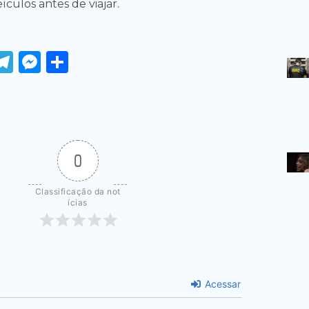
ículos antes de viajar.
ook
tter
WhatsApp
Telegram
Messenger
Share
0
Classificação da not
ícias
Acessar