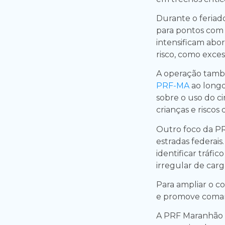
Durante o feriad
para pontos com m
intensificam ab
risco, como exces
A operação també
PRF-MA
ao longo
sobre o uso do c
crianças e riscos
Outro foco da PR
estradas federais
identificar tráfi
irregular de carg
Para ampliar o co
e promove comand
A PRF Maranhão 