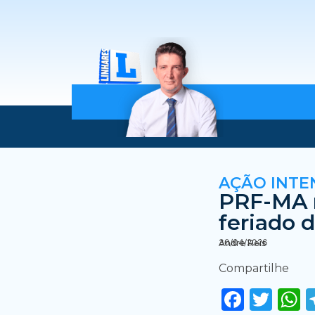
AÇÃO INTE
PRF-MA r
feriado 
30/04/2026
Andre Reis
Compartilhe
Faceb
Twi