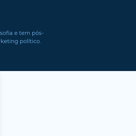
sofia e tem pós-
eting político.