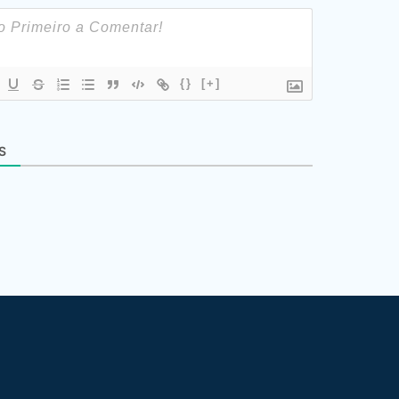
{}
[+]
S