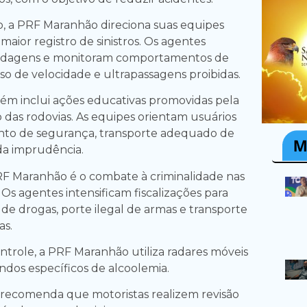
o, a PRF Maranhão direciona suas equipes
aior registro de sinistros. Os agentes
ordagens e monitoram comportamentos de
so de velocidade e ultrapassagens proibidas.
m inclui ações educativas promovidas pela
 das rodovias. As equipes orientam usuários
into de segurança, transporte adequado de
 da imprudência.
F Maranhão é o combate à criminalidade nas
. Os agentes intensificam fiscalizações para
co de drogas, porte ilegal de armas e transporte
as.
ntrole, a PRF Maranhão utiliza radares móveis
os específicos de alcoolemia.
recomenda que motoristas realizem revisão