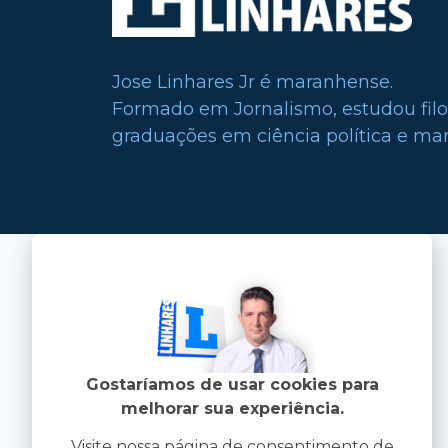
Jose Linhares Jr é maranhense.
Formado em Jornalismo, estudou filo
graduações em ciência política e mark
Gostaríamos de usar cookies para
melhorar sua experiência.
Visite nossa página de consentimento de