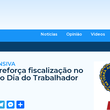
Notícias
Opinião
Vídeos
NSIVA
eforça fiscalização no
do Dia do Trabalhador
ook
tter
WhatsApp
Telegram
Messenger
Share