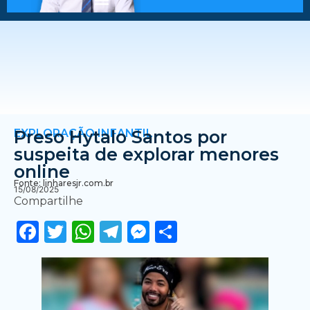
EXPLORAÇÃO INFANTIL
Preso Hytalo Santos por
suspeita de explorar menores
online
Fonte: linharesjr.com.br
15/08/2025
Compartilhe
Facebook
Twitter
WhatsApp
Telegram
Messenger
Share