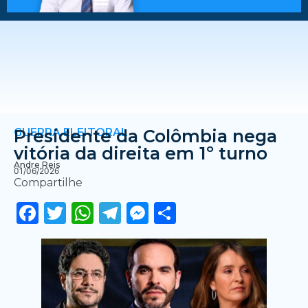
GUERRA ELEITORAL
Presidente da Colômbia nega
vitória da direita em 1º turno
Andre Reis
01/06/2026
Compartilhe
Facebook
Twitter
WhatsApp
Telegram
Messenger
Share