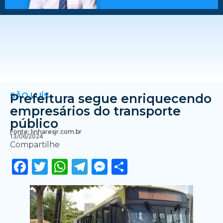
SÃO LUÍS
Prefeitura segue enriquecendo
empresários do transporte
público
Fonte: linharesjr.com.br
13/06/2024
Compartilhe
Facebook
Twitter
WhatsApp
Telegram
Messenger
Share