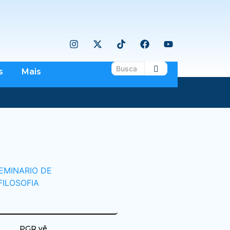
s
Mais
PGR vê