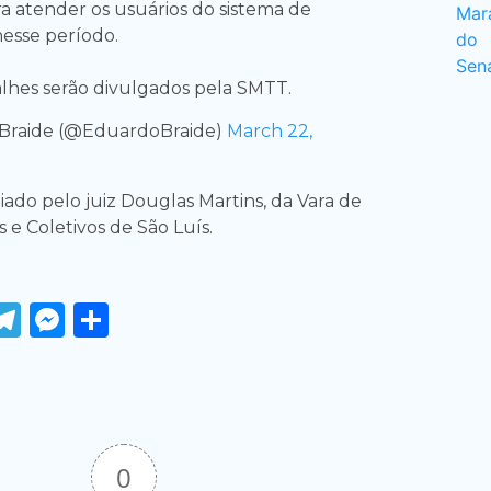
ra atender os usuários do sistema de
nesse período.
lhes serão divulgados pela SMTT.
Braide (@EduardoBraide)
March 22,
ado pelo juiz Douglas Martins, da Vara de
s e Coletivos de São Luís.
ook
tter
WhatsApp
Telegram
Messenger
Share
0