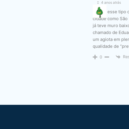
4 anos atrás
Rapaz, esse tipo
cidade como São 
já teve muro baix
chamado de Eduar
um agiota em ple
qualidade de “pref
Re
0