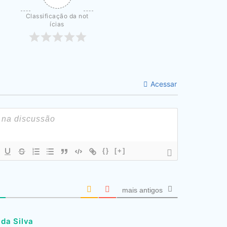
Classificação da not
ícias
Acessar
{}
[+]
mais antigos
da Silva