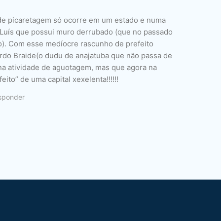
 de picaretagem só ocorre em um estado e numa
Luís que possui muro derrubado (que no passado
o). Com esse medíocre rascunho de prefeito
do Braide(o dudu de anajatuba que não passa de
na atividade de aguotagem, mas que agora na
eito” de uma capital xexelenta!!!!!!
sponder