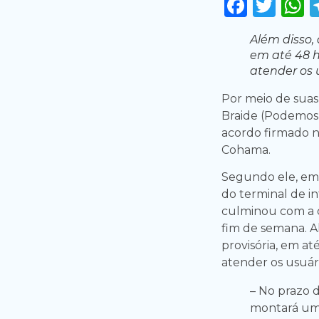
Faceb
Twi
Além disso,
em até 48 h
atender os 
Por meio de suas 
Braide (Podemos)
acordo firmado n
Cohama.
Segundo ele, em 
do terminal de in
culminou com a 
fim de semana. A
provisória, em at
atender os usuári
– No prazo 
montará uma