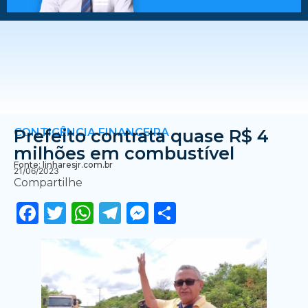
CONTIGÊNCIA FINANCEIRA
Prefeito contrata quase R$ 4
milhões em combustível
Fonte: linharesjr.com.br
21/06/2023
Compartilhe
Facebook
Twitter
WhatsApp
Telegram
Messenger
Share