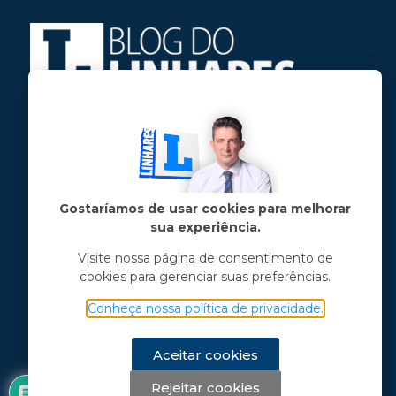
Jose Linhares Jr é maranhense.
Formado em Jornalismo, estudou filosofia
e tem pós-graduações em ciência política
e marketing político.
Gostaríamos de usar cookies para melhorar
sua experiência.
Menu principal
Visite nossa página de consentimento de
cookies para gerenciar suas preferências.
Notícias
Opinião
Conheça nossa política de privacidade.
Vídeos
Chama o Linhares
Aceitar cookies
Rejeitar cookies