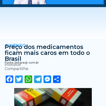
AUMENTO
Preço dos medicamentos
ficam mais caros em todo o
Brasil
Fonte: linharesjr.com.br
01/04/2024
Compartilhe
Facebook
Twitter
WhatsApp
Telegram
Messenger
Share