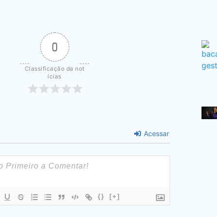
0
Classificação da not
ícias
Acessar
{}
[+]