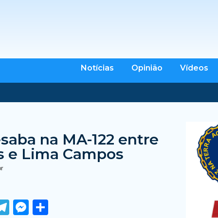
Notícias
Opinião
Vídeos
saba na MA-122 entre
s e Lima Campos
br
ook
tter
WhatsApp
Telegram
Messenger
Share