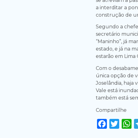
se atreviam a pas
a interditar a po
construção de u
Segundo a chefe
secretário munici
“Maninho”, já m
estado, e já na 
estarão em Lima
Com o desabamen
única opção de vi
Joselândia, haja 
Vale está inunda
também está sem 
Compartilhe
Faceb
Twi