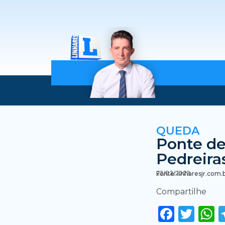
QUEDA
Ponte de
Pedreira
22/03/2023
Fonte: linharesjr.com.
Compartilhe
Faceb
Twi