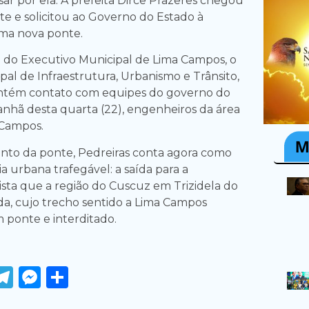
sar por ela. A prefeita Dirce Prazeres chegou
nte e solicitou ao Governo do Estado à
ma nova ponte.
 do Executivo Municipal de Lima Campos, o
pal de Infraestrutura, Urbanismo e Trânsito,
antém contato com equipes do governo do
manhã desta quarta (22), engenheiros da área
 Campos.
to da ponte, Pedreiras conta agora como
a urbana trafegável: a saída para a
vista que a região do Cuscuz em Trizidela do
da, cujo trecho sentido a Lima Campos
ponte e interditado.
ook
tter
WhatsApp
Telegram
Messenger
Share