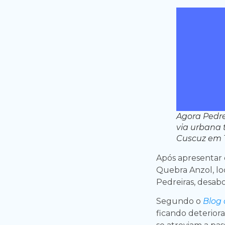
Agora Pedr
via urbana 
Cuscuz em T
Após apresentar 
Quebra Anzol, lo
Pedreiras, desabo
Segundo o
Blog 
ficando deterior