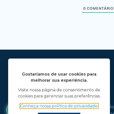
0
COMENTÁRIO
Gostaríamos de usar cookies para
melhorar sua experiência.
Visite nossa página de consentimento de
cookies para gerenciar suas preferências.
Jose Linhares Jr é maranhense.
Conheça nossa política de privacidade.
Formado em Jornalismo, estudou filo
graduações em ciência política e mark