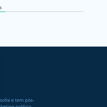
S
sofia e tem pós-
eting político.