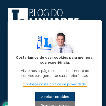
Jose Linhares Jr é maranhense.
Formado em Jornalismo, estudou filosofia
e tem pós-graduações em ciência política
e marketing político.
Gostaríamos de usar cookies para melhorar
sua experiência.
Menu principal
Visite nossa página de consentimento de
cookies para gerenciar suas preferências.
Notícias
Opinião
Conheça nossa política de privacidade.
Vídeos
Chama o Linhares
Aceitar cookies
Rejeitar cookies