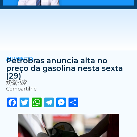
AUMENTO
Petrobras anuncia alta no
preço da gasolina nesta sexta
(29)
Andre Reis
28/05/2026
Compartilhe
Facebook
Twitter
WhatsApp
Telegram
Messenger
Share