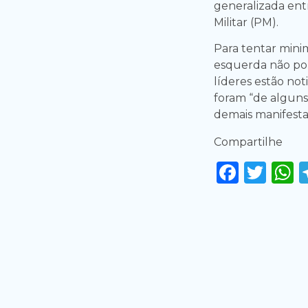
generalizada entr
Militar (PM).
Para tentar minim
esquerda não po
líderes estão not
foram “de alguns”
demais manifesta
Compartilhe
Faceb
Twi