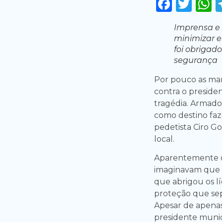
Faceb
Twi
Imprensa e 
minimizar 
foi obrigado
segurança
Por pouco as man
contra o preside
tragédia. Armado
como destino faz
pedetista Ciro G
local.
Aparentemente os
imaginavam que a 
que abrigou os l
proteção que sep
Apesar de apenas
presidente munic