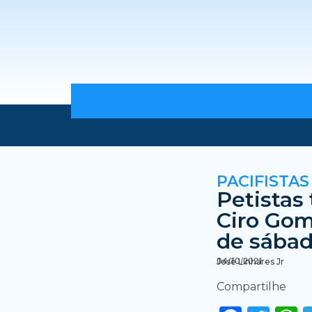
PACIFISTAS
Petistas
Ciro Gom
de sába
04/10/2021
José Linhares Jr
Compartilhe