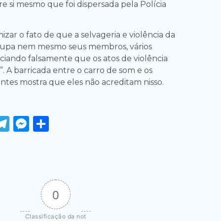
e si mesmo que foi dispersada pela Polícia
izar o fato de que a selvageria e violência da
upa nem mesmo seus membros, vários
iciando falsamente que os atos de violência
. A barricada entre o carro de som e os
ntes mostra que eles não acreditam nisso.
ook
tter
WhatsApp
Telegram
Messenger
Share
0
Classificação da not