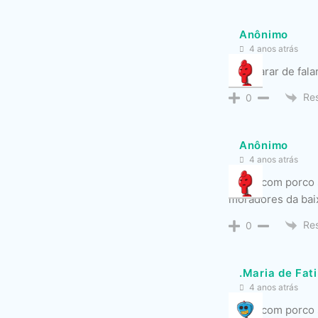
Anônimo
4 anos atrás
É só parar de falar
Re
0
Anônimo
4 anos atrás
Quem com porco se
moradores da bai
Re
0
.Maria de Fat
4 anos atrás
Quem com porco se