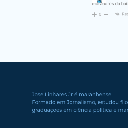
moradores da bai
Re
0
Jose Linhares Jr é maranhense.
Formado em Jornalismo, estudou filo
graduações em ciência política e mark