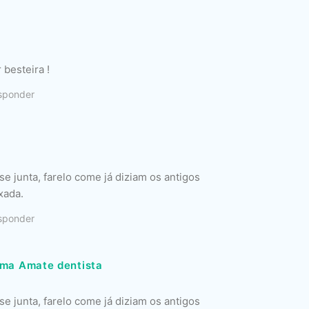
 besteira !
sponder
 junta, farelo come já diziam os antigos
xada.
sponder
ima Amate dentista
 junta, farelo come já diziam os antigos