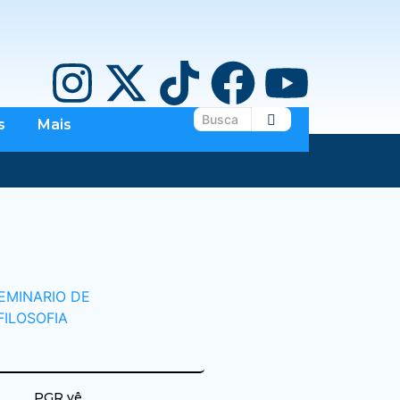
s
Mais
PGR vê