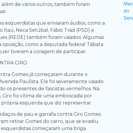
l, além de vários outros, também foram
sar.
s esquerdistas que enviaram áudios, como a
o Itaú, Neca Setúbal, Fábio Trad (PSD) e
ues (REDE) também foram vaiados. Algumas
 da oposição, como a deputada federal Tábata
quer tiveram a coragem de participar.
NTRA CIRO
contra Gomes já começaram durante o
Avenida Paulista. Ele foi severamente vaiado
o os presentes de fascistas vermelhos. Na
o, Ciro foi vítima de uma emboscada por
 própria esquerda que diz representar.
edaços de pau e garrafa contra Ciro Gomes.
ram retirar Gomes do carro, que se evadiu.
 os esquerdistas começaram uma briga