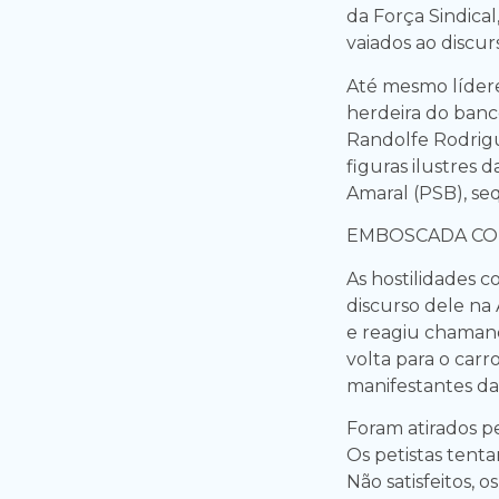
da Força Sindica
vaiados ao discur
Até mesmo lídere
herdeira do banc
Randolfe Rodrig
figuras ilustres
Amaral (PSB), se
EMBOSCADA CO
As hostilidades 
discurso dele na 
e reagiu chamand
volta para o carr
manifestantes da
Foram atirados p
Os petistas tenta
Não satisfeitos,