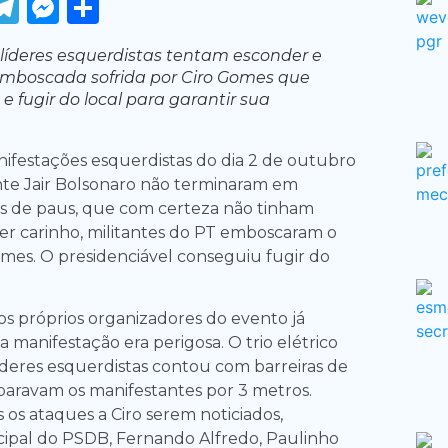
ook
tter
WhatsApp
Telegram
Messenger
Share
líderes esquerdistas tentam esconder e
emboscada sofrida por Ciro Gomes que
 e fugir do local para garantir sua
ifestações esquerdistas do dia 2 de outubro
nte Jair Bolsonaro não terminaram em
s de paus, que com certeza não tinham
er carinho, militantes do PT emboscaram o
omes. O presidenciável conseguiu fugir do
 próprios organizadores do evento já
manifestação era perigosa. O trio elétrico
íderes esquerdistas contou com barreiras de
aravam os manifestantes por 3 metros.
 os ataques a Ciro serem noticiados,
ipal do PSDB, Fernando Alfredo, Paulinho