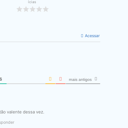
ícias
Acessar
S
mais antigos
tão valente dessa vez.
sponder