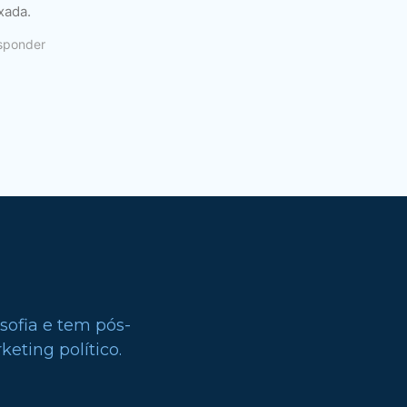
xada.
sponder
sofia e tem pós-
eting político.