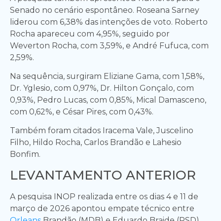
Senado no cenário espontâneo. Roseana Sarney
liderou com 6,38% das intenções de voto. Roberto
Rocha apareceu com 4,95%, seguido por
Weverton Rocha, com 3,59%, e André Fufuca, com
2,59%.
Na sequência, surgiram Eliziane Gama, com 1,58%,
Dr. Yglesio, com 0,97%, Dr. Hilton Gonçalo, com
0,93%, Pedro Lucas, com 0,85%, Mical Damasceno,
com 0,62%, e César Pires, com 0,43%.
Também foram citados Iracema Vale, Juscelino
Filho, Hildo Rocha, Carlos Brandão e Lahesio
Bonfim.
LEVANTAMENTO ANTERIOR
A pesquisa INOP realizada entre os dias 4 e 11 de
março de 2026 apontou empate técnico entre
Orleans
Brandão (MDB) e Eduardo Braide (PSD).