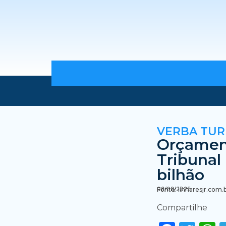
VERBA TUR
Orçamen
Tribunal
bilhão
08/08/2025
Fonte: linharesjr.com.
Compartilhe