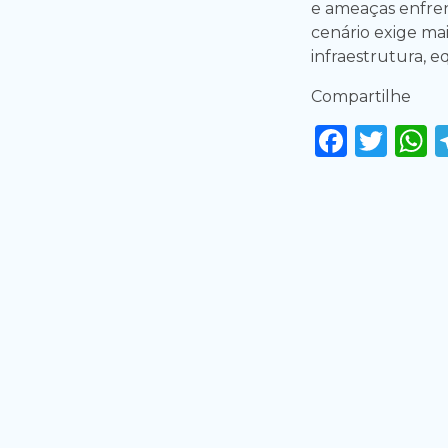
e ameaças enfren
cenário exige ma
infraestrutura, 
Compartilhe
Faceb
Twi