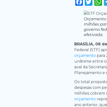
Faceb
Twi
Orçamento a
milhões par
governo fed
efetivada.
BRASÍLIA, 08 d
Federal (STF) ap
orçamento
para 
unânime entre os
aval da Secretar
Planejamento e d
Do total proposto
despesas com pes
milhões cobrem sa
orçamento
repr
ano anterior, que