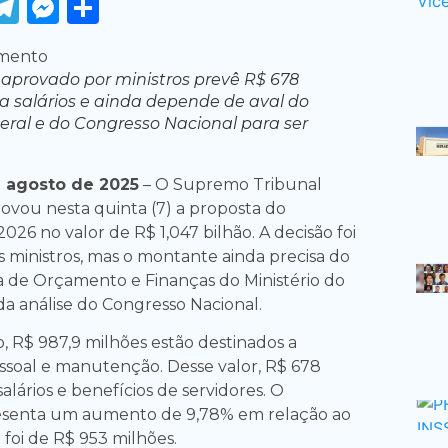
ook
tter
WhatsApp
Telegram
Messenger
Share
provado por ministros prevê R$ 678
a salários e ainda depende de aval do
eral e do Congresso Nacional para ser
e agosto de 2025
– O Supremo Tribunal
rovou nesta quinta (7) a proposta do
2026 no valor de R$ 1,047 bilhão. A decisão foi
 ministros, mas o montante ainda precisa do
ia de Orçamento e Finanças do Ministério do
a análise do Congresso Nacional.
, R$ 987,9 milhões estão destinados a
soal e manutenção. Desse valor, R$ 678
lários e benefícios de servidores. O
esenta um aumento de 9,78% em relação ao
 foi de R$ 953 milhões.