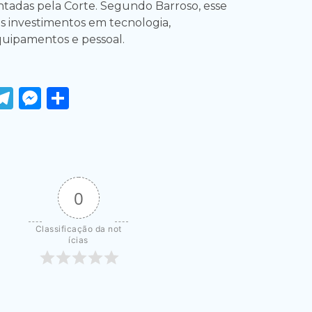
tadas pela Corte. Segundo Barroso, esse
is investimentos em tecnologia,
equipamentos e pessoal.
ook
tter
WhatsApp
Telegram
Messenger
Share
0
Classificação da not
ícias