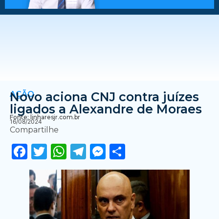
AÇÃO
Novo aciona CNJ contra juízes
ligados a Alexandre de Moraes
Fonte: linharesjr.com.br
16/08/2024
Compartilhe
Facebook
Twitter
WhatsApp
Telegram
Messenger
Share