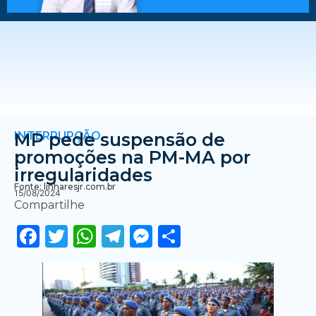
INTERRUPÇÃO
MP pede suspensão de
promoções na PM-MA por
irregularidades
Fonte: linharesjr.com.br
15/08/2024
Compartilhe
Facebook
Twitter
WhatsApp
Telegram
Messenger
Share