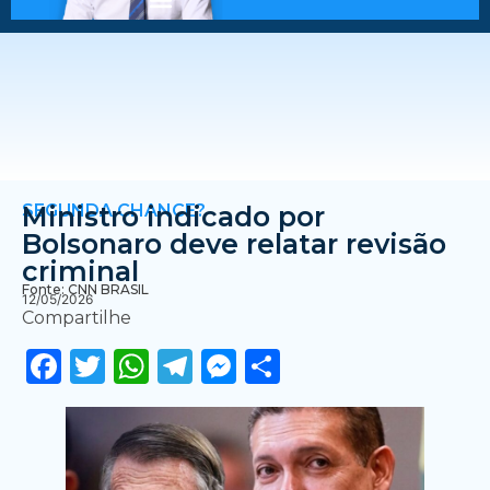
SEGUNDA CHANCE?
Ministro indicado por
Bolsonaro deve relatar revisão
criminal
Fonte: CNN BRASIL
12/05/2026
Compartilhe
Facebook
Twitter
WhatsApp
Telegram
Messenger
Share